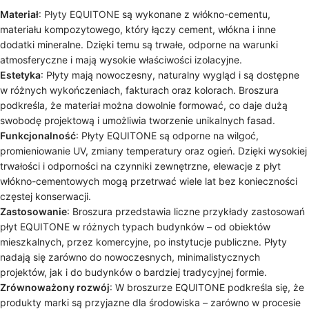
Materiał
:
Płyty EQUITONE
są wykonane z włókno-cementu,
materiału kompozytowego, który łączy cement, włókna i inne
dodatki mineralne. Dzięki temu są trwałe, odporne na warunki
atmosferyczne i mają wysokie właściwości izolacyjne.
Estetyka
: Płyty mają nowoczesny, naturalny wygląd i są dostępne
w różnych wykończeniach, fakturach oraz kolorach. Broszura
podkreśla, że materiał można dowolnie formować, co daje dużą
swobodę projektową i umożliwia tworzenie unikalnych fasad.
Funkcjonalność
: Płyty EQUITONE są odporne na wilgoć,
promieniowanie UV, zmiany temperatury oraz ogień. Dzięki wysokiej
trwałości i odporności na czynniki zewnętrzne, elewacje z płyt
włókno-cementowych mogą przetrwać wiele lat bez konieczności
częstej konserwacji.
Zastosowanie
: Broszura przedstawia liczne przykłady zastosowań
płyt EQUITONE w różnych typach budynków – od obiektów
mieszkalnych, przez komercyjne, po instytucje publiczne. Płyty
nadają się zarówno do nowoczesnych, minimalistycznych
projektów, jak i do budynków o bardziej tradycyjnej formie.
Zrównoważony rozwój
: W broszurze EQUITONE podkreśla się, że
produkty marki są przyjazne dla środowiska – zarówno w procesie