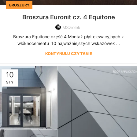
BROSZURY
Broszura Euronit cz. 4 Equitone
M3ziolek
Broszura Equitone część 4 Montaż płyt elewacyjnych z
włóknocementu 10 najważniejszych wskazówek ...
KONTYNUUJ CZYTANIE
10
STY