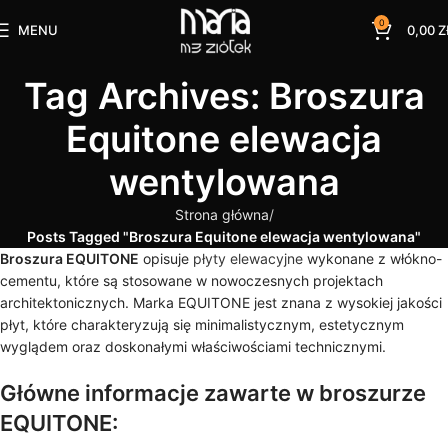
0
MENU
0,00
Z
Tag Archives: Broszura
Equitone elewacja
wentylowana
Strona główna
Posts Tagged "Broszura Equitone elewacja wentylowana"
Broszura EQUITONE
opisuje
płyty elewacyjne
wykonane z włókno-
cementu, które są stosowane w nowoczesnych projektach
architektonicznych. Marka EQUITONE jest znana z wysokiej jakości
płyt, które charakteryzują się minimalistycznym, estetycznym
wyglądem oraz doskonałymi właściwościami technicznymi.
Główne informacje zawarte w broszurze
EQUITONE: