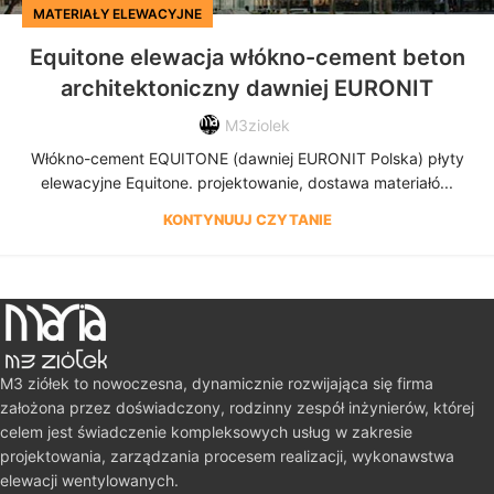
MATERIAŁY ELEWACYJNE
Equitone elewacja włókno-cement beton
architektoniczny dawniej EURONIT
M3ziolek
Włókno-cement EQUITONE (dawniej EURONIT Polska) płyty
elewacyjne Equitone. projektowanie, dostawa materiałó...
KONTYNUUJ CZYTANIE
M3 ziółek to nowoczesna, dynamicznie rozwijająca się firma
założona przez doświadczony, rodzinny zespół inżynierów, której
celem jest świadczenie kompleksowych usług w zakresie
projektowania, zarządzania procesem realizacji, wykonawstwa
elewacji wentylowanych.